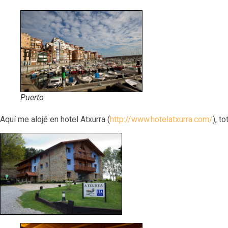
Puerto
Aquí me alojé en hotel Atxurra (
http://www.hotelatxurra.com/
), t