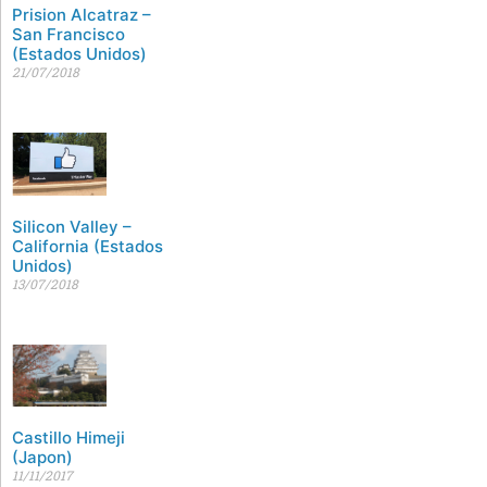
Prision Alcatraz –
San Francisco
(Estados Unidos)
21/07/2018
Silicon Valley –
California (Estados
Unidos)
13/07/2018
Castillo Himeji
(Japon)
11/11/2017