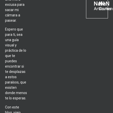
NaN
NaN
excusa para
Artículos
Coment
sacar mi
cámara a
pasear.
Espero que
para ti, sea
una guía
visual y
práctica de lo
que te
puedes
encontrar si
te desplazas
a estos
paraísos, que
existen
donde menos
te lo esperas.
Con este
blog, viajo