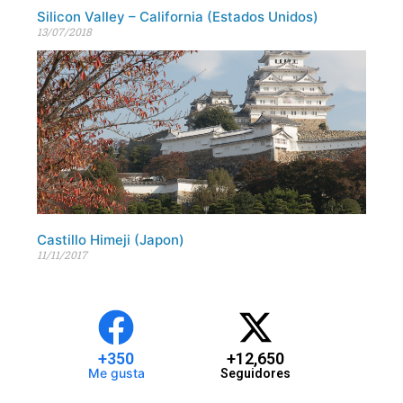
Silicon Valley – California (Estados Unidos)
13/07/2018
Castillo Himeji (Japon)
11/11/2017
+
350
+
12,650
Me gusta
Seguidores