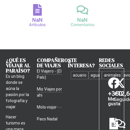
NaN
NaN
Artículos
Comentarios
¿QUÉ ES
COMPAÑEROS
¿TE
REDES
VIAJAR AL
DE VIAJES
INTERESA?
SOCIALES
PARAÍSO?
El Viajero - (El
acuario
agua
animales
avi
Es un blog
País)
donde se
aúna la
Mis Viajes por
+
350
+
12,
pasión por la
ahi
Me
Seguid
fotografía y
gusta
viajar.
Mola viajar
Hacer
Paco Nadal
turismo es
una mera