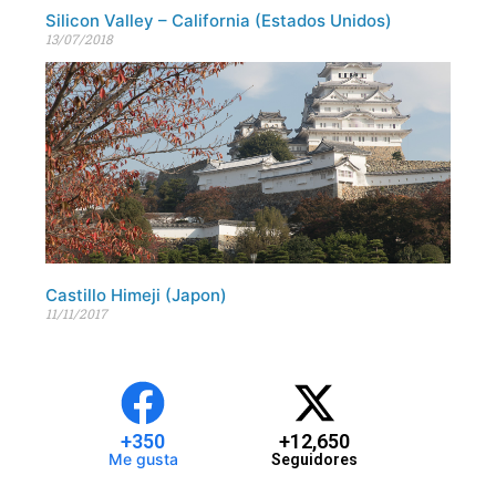
Silicon Valley – California (Estados Unidos)
13/07/2018
Castillo Himeji (Japon)
11/11/2017
+
350
+
12,650
Me gusta
Seguidores