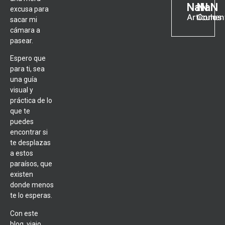
NaN
NaN
excusa para
Artículos
Coment
sacar mi
cámara a
pasear.
Espero que
para ti, sea
una guía
visual y
práctica de lo
que te
puedes
encontrar si
te desplazas
a estos
paraísos, que
existen
donde menos
te lo esperas.
Con este
blog, viajo