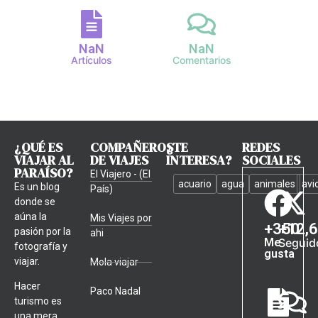
NaN
NaN
Artículos
Comentarios
¿QUÉ ES
COMPAÑEROS
¿TE
REDES
VIAJAR AL
DE VIAJES
INTERESA?
SOCIALES
PARAÍSO?
El Viajero - (El
acuario
agua
animales
avi
Es un blog
País)
donde se
aúna la
Mis Viajes por
+
350
+
12,
pasión por la
ahi
Me
Seguid
fotografía y
gusta
viajar.
Mola viajar
Hacer
Paco Nadal
turismo es
una mera