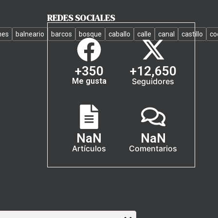
REDES SOCIALES
nes
balneario
barcos
bosque
caballo
calle
canal
castillo
co
+
350
+
12,650
Me gusta
Seguidores
NaN
NaN
Artículos
Comentarios