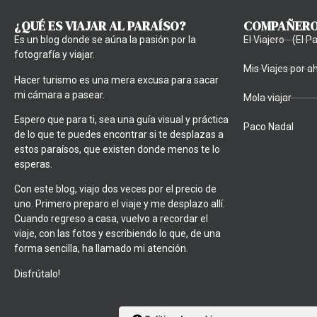
¿QUÉ ES VIAJAR AL PARAÍSO?
COMPAÑEROS
Es un blog donde se aúna la pasión por la
El Viajero - (El Pa
fotografía y viajar.
Mis Viajes por ah
Hacer turismo es una mera excusa para sacar
mi cámara a pasear.
Mola viajar
Espero que para ti, sea una guía visual y práctica
Paco Nadal
de lo que te puedes encontrar si te desplazas a
estos paraísos, que existen donde menos te lo
esperas.
Con este blog, viajo dos veces por el precio de
uno. Primero preparo el viaje y me desplazo allí.
Cuando regreso a casa, vuelvo a recordar el
viaje, con las fotos y escribiendo lo que, de una
forma sencilla, ha llamado mi atención.
Disfrútalo!