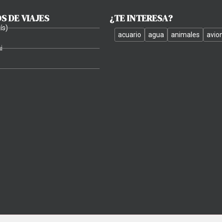
 DE VIAJES
¿TE INTERESA?
ís)
acuario
agua
animales
avio
i