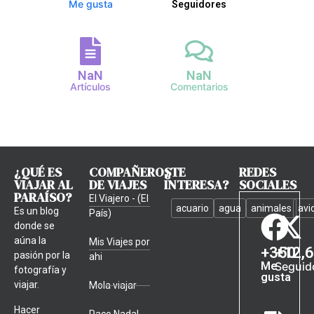
Me gusta
Seguidores
NaN
NaN
Artículos
Comentarios
¿QUÉ ES
COMPAÑEROS
¿TE
REDES
VIAJAR AL
DE VIAJES
INTERESA?
SOCIALES
PARAÍSO?
El Viajero - (El
acuario
agua
animales
avi
Es un blog
País)
donde se
aúna la
Mis Viajes por
+
350
+
12,
pasión por la
ahi
Me
Seguid
fotografía y
gusta
viajar.
Mola viajar
Hacer