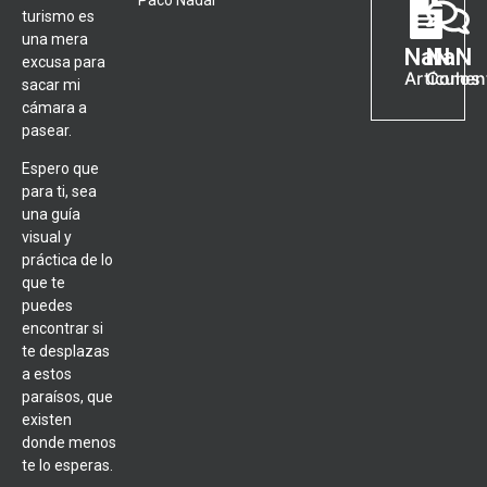
Paco Nadal
turismo es
una mera
NaN
NaN
excusa para
Artículos
Coment
sacar mi
cámara a
pasear.
Espero que
para ti, sea
una guía
visual y
práctica de lo
que te
puedes
encontrar si
te desplazas
a estos
paraísos, que
existen
donde menos
te lo esperas.