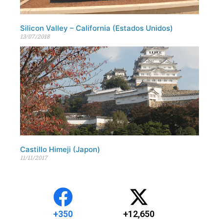
Silicon Valley – California (Estados Unidos)
13/07/2018
Castillo Himeji (Japon)
11/11/2017
+
350
+
12,650