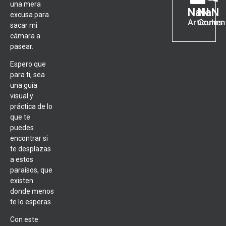
una mera
NaN
NaN
excusa para
Artículos
Coment
sacar mi
cámara a
pasear.
Espero que
para ti, sea
una guía
visual y
práctica de lo
que te
puedes
encontrar si
te desplazas
a estos
paraísos, que
existen
donde menos
te lo esperas.
Con este