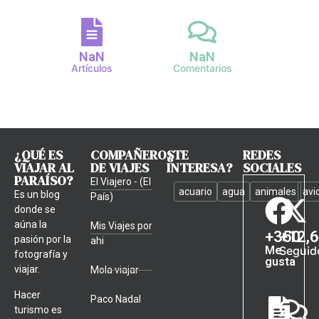
NaN
NaN
Artículos
Comentarios
¿QUÉ ES
COMPAÑEROS
¿TE
REDES
VIAJAR AL
DE VIAJES
INTERESA?
SOCIALES
PARAÍSO?
El Viajero - (El
acuario
agua
animales
avi
Es un blog
País)
donde se
aúna la
Mis Viajes por
+
350
+
12,
pasión por la
ahi
Me
Seguid
fotografía y
gusta
viajar.
Mola viajar
Hacer
Paco Nadal
turismo es