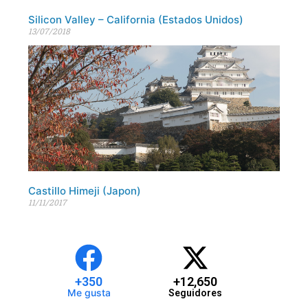
Silicon Valley – California (Estados Unidos)
13/07/2018
Castillo Himeji (Japon)
11/11/2017
+
350
+
12,650
Me gusta
Seguidores