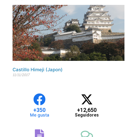
Castillo Himeji (Japon)
11/11/2017
+
350
+
12,650
Me gusta
Seguidores