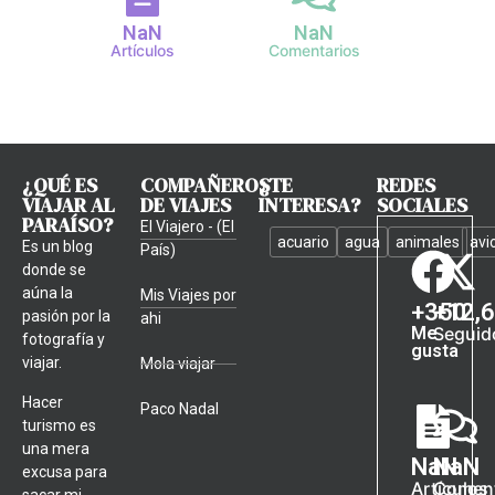
NaN
NaN
Artículos
Comentarios
¿QUÉ ES
COMPAÑEROS
¿TE
REDES
VIAJAR AL
DE VIAJES
INTERESA?
SOCIALES
PARAÍSO?
El Viajero - (El
acuario
agua
animales
avi
Es un blog
País)
donde se
aúna la
Mis Viajes por
+
350
+
12,
pasión por la
ahi
Me
Seguid
fotografía y
gusta
viajar.
Mola viajar
Hacer
Paco Nadal
turismo es
una mera
NaN
NaN
excusa para
Artículos
Coment
sacar mi