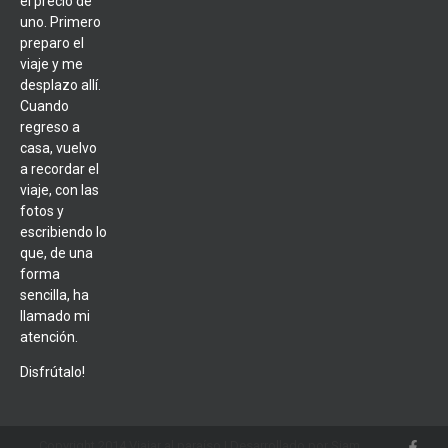
el precio de
uno. Primero
preparo el
viaje y me
desplazo allí.
Cuando
regreso a
casa, vuelvo
a recordar el
viaje, con las
fotos y
escribiendo lo
que, de una
forma
sencilla, ha
llamado mi
atención.
Disfrútalo!
Copyright 2014 Viajar al paraíso | Desarrollado por Siam