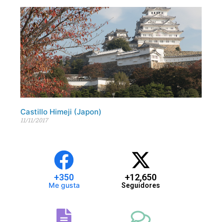
Castillo Himeji (Japon)
11/11/2017
+
350
+
12,650
Me gusta
Seguidores