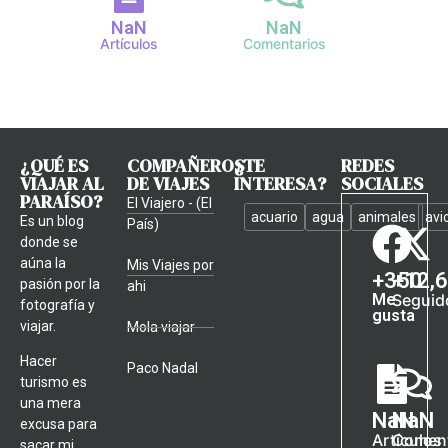
NaN
NaN
Artículos
Comentarios
¿QUÉ ES
COMPAÑEROS
¿TE
REDES
VIAJAR AL
DE VIAJES
INTERESA?
SOCIALES
PARAÍSO?
El Viajero - (El
acuario
agua
animales
avi
Es un blog
País)
donde se
aúna la
Mis Viajes por
+
350
+
12,
pasión por la
ahi
Me
Seguid
fotografía y
gusta
viajar.
Mola viajar
Hacer
Paco Nadal
turismo es
una mera
NaN
NaN
excusa para
Artículos
Coment
sacar mi