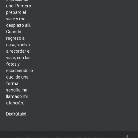
uno. Primero
preparo el
viaje y me
desplazo allí.
Cuando
regreso a
casa, vuelvo
a recordar el
viaje, con las
fotos y
escribiendo lo
que, de una
forma
sencilla, ha
llamado mi
atención.
Disfrútalo!
Copyright 2014 Viajar al paraíso | Desarrollado por Siam