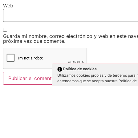
Web
Guarda mi nombre, correo electrónico y web en este nav
próxima vez que comente.
Política de cookies
Utilizamos cookies propias y de terceros para 
entendemos que se acepta nuestra Política de
¿QUÉ ES VIAJAR AL PARAÍSO?
COMPAÑEROS
Es un blog donde se aúna la pasión por la
El Viajero - (El Pa