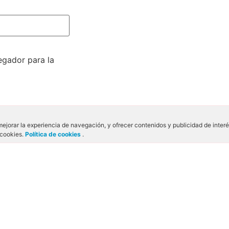
egador para la
mejorar la experiencia de navegación, y ofrecer contenidos y publicidad de inter
 cookies.
Política de cookies
.
 DE VIAJES
¿TE INTERESA?
ís)
acuario
agua
animales
avio