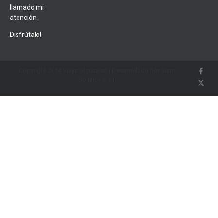
llamado mi
atención.
Disfrútalo!
Copyright 2014 Viajar al paraíso | Desarrollado por Siam
Solutions, s.l.