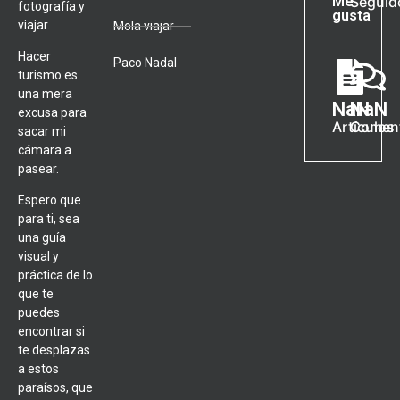
Me
Seguid
fotografía y
gusta
viajar.
Mola viajar
Hacer
Paco Nadal
turismo es
una mera
NaN
NaN
excusa para
Artículos
Coment
sacar mi
cámara a
pasear.
Espero que
para ti, sea
una guía
visual y
práctica de lo
que te
puedes
encontrar si
te desplazas
a estos
paraísos, que