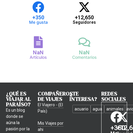
+
350
+
12,650
Me gusta
Seguidores
NaN
NaN
Artículos
Comentarios
¿QUÉ ES
COMPAÑEROS
¿TE
REDES
VIAJAR AL
DE VIAJES
INTERESA?
SOCIALES
PARAÍSO?
El Viajero - (El
acuario
agua
animales
avi
Es un blog
País)
donde se
aúna la
Mis Viajes por
+
350
+
12,
pasión por la
ahi