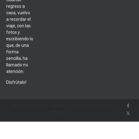
regreso a
casa, vuelvo
a recordar el
viaje, con las
fotos y
escribiendo lo
que, de una
forma
sencilla, ha
llamado mi
atención.
Disfrútalo!
Copyright 2014 Viajar al paraíso | Desarrollado por Siam
Solutions, s.l.