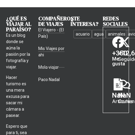
¿QUÉ ES
COMPAÑEROS
¿TE
REDES
VIAJAR AL
DE VIAJES
INTERESA?
SOCIALES
PARAÍSO?
El Viajero - (El
acuario
agua
animales
avi
Es un blog
País)
donde se
aúna la
Mis Viajes por
+
350
+
12,
pasión por la
ahi
Me
Seguid
fotografía y
gusta
viajar.
Mola viajar
Hacer
Paco Nadal
turismo es
una mera
NaN
NaN
excusa para
Artículos
Coment
sacar mi
cámara a
pasear.
Espero que
para ti, sea