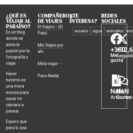
¿QUÉ ES
COMPAÑEROS
¿TE
REDES
VIAJAR AL
DE VIAJES
INTERESA?
SOCIALES
PARAÍSO?
El Viajero - (El
acuario
agua
animales
avi
Es un blog
País)
donde se
aúna la
Mis Viajes por
+
350
+
12,
pasión por la
ahi
Me
Seguid
fotografía y
gusta
viajar.
Mola viajar
Hacer
Paco Nadal
turismo es
una mera
NaN
NaN
excusa para
Artículos
Coment
sacar mi
cámara a
pasear.
Espero que
para ti, sea