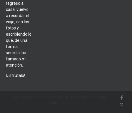
regreso a
casa, vuelvo
a recordar el
viaje, con las
fotos y
escribiendo lo
que, de una
forma
sencilla, ha
llamado mi
atención.
Disfrútalo!
Copyright 2014 Viajar al paraíso | Desarrollado por Siam
Solutions, s.l.