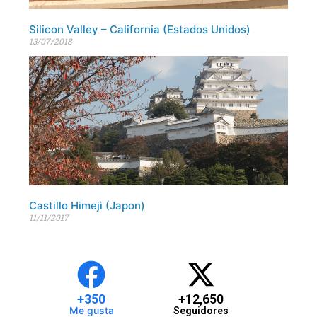
Silicon Valley – California (Estados Unidos)
13/07/2018
Castillo Himeji (Japon)
11/11/2017
+
350
+
12,650
Me gusta
Seguidores