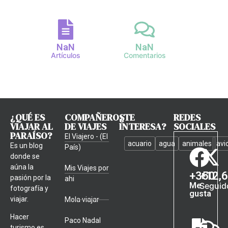
NaN
NaN
Artículos
Comentarios
¿QUÉ ES
COMPAÑEROS
¿TE
REDES
VIAJAR AL
DE VIAJES
INTERESA?
SOCIALES
PARAÍSO?
El Viajero - (El
acuario
agua
animales
avi
Es un blog
País)
donde se
aúna la
Mis Viajes por
+
350
+
12,
pasión por la
ahi
Me
Seguid
fotografía y
gusta
viajar.
Mola viajar
Hacer
Paco Nadal
turismo es