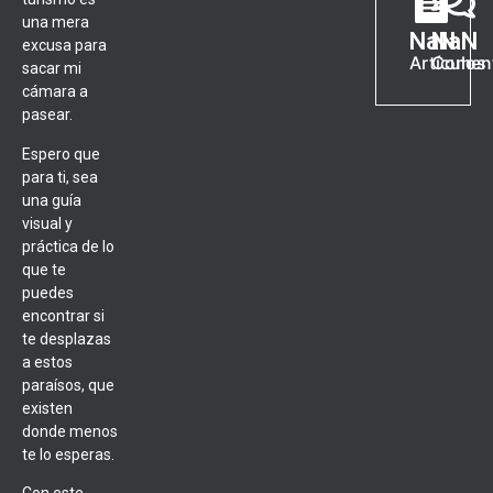
una mera
NaN
NaN
excusa para
Artículos
Coment
sacar mi
cámara a
pasear.
Espero que
para ti, sea
una guía
visual y
práctica de lo
que te
puedes
encontrar si
te desplazas
a estos
paraísos, que
existen
donde menos
te lo esperas.