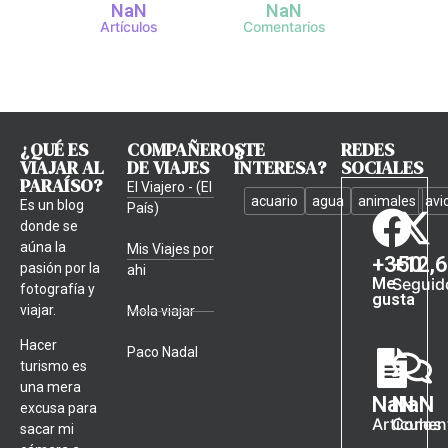
NaN
NaN
Artículos
Comentarios
¿QUÉ ES
COMPAÑEROS
¿TE
REDES
VIAJAR AL
DE VIAJES
INTERESA?
SOCIALES
PARAÍSO?
El Viajero - (El
acuario
agua
animales
avi
Es un blog
País)
donde se
aúna la
Mis Viajes por
+
350
+
12,
pasión por la
ahi
Me
Seguid
fotografía y
gusta
viajar.
Mola viajar
Hacer
Paco Nadal
turismo es
una mera
NaN
NaN
excusa para
Artículos
Coment
sacar mi