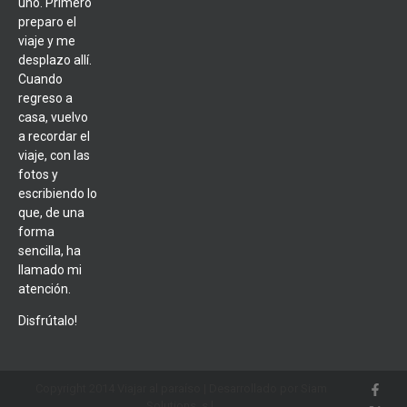
uno. Primero
preparo el
viaje y me
desplazo allí.
Cuando
regreso a
casa, vuelvo
a recordar el
viaje, con las
fotos y
escribiendo lo
que, de una
forma
sencilla, ha
llamado mi
atención.
Disfrútalo!
Copyright 2014 Viajar al paraíso | Desarrollado por Siam
Solutions, s.l.