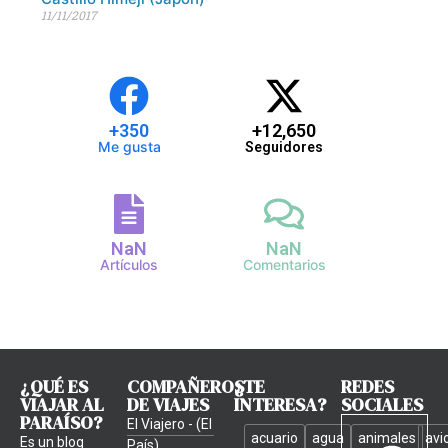
11/11/2017
+
350
+
12,650
Me gusta
Seguidores
NaN
NaN
Artículos
Comentarios
¿QUÉ ES
COMPAÑEROS
¿TE
REDES
VIAJAR AL
DE VIAJES
INTERESA?
SOCIALES
PARAÍSO?
El Viajero - (El
acuario
agua
animales
avi
Es un blog
País)