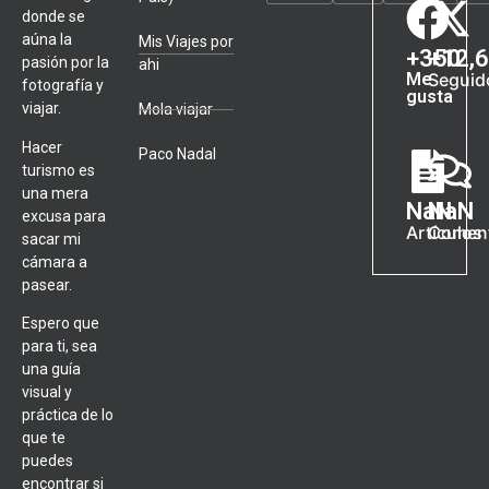
donde se
aúna la
Mis Viajes por
+
350
+
12,
pasión por la
ahi
Me
Seguid
fotografía y
gusta
viajar.
Mola viajar
Hacer
Paco Nadal
turismo es
una mera
NaN
NaN
excusa para
Artículos
Coment
sacar mi
cámara a
pasear.
Espero que
para ti, sea
una guía
visual y
práctica de lo
que te
puedes
encontrar si