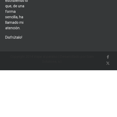
escribiendo lo
que, de una
forma
sencilla, ha
llamado mi
atención.
Disfrútalo!
Copyright 2014 Viajar al paraíso | Desarrollado por Siam
Solutions, s.l.