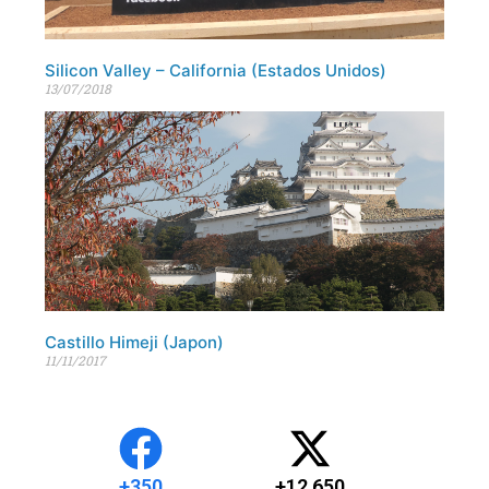
Silicon Valley – California (Estados Unidos)
13/07/2018
Castillo Himeji (Japon)
11/11/2017
+
350
+
12,650