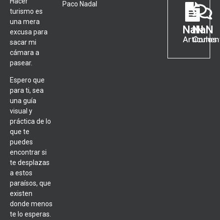
Hacer
Paco Nadal
turismo es
una mera
NaN
NaN
excusa para
Artículos
Coment
sacar mi
cámara a
pasear.
Espero que
para ti, sea
una guía
visual y
práctica de lo
que te
puedes
encontrar si
te desplazas
a estos
paraísos, que
existen
donde menos
te lo esperas.