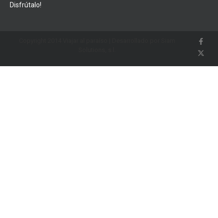
Disfrútalo!
Copyright 2014 Viajar al paraíso | Desarrollado por Siam
Solutions, s.l.