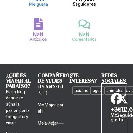
Me gusta
Seguidores
NaN
NaN
Artículos
Comentarios
¿QUÉ ES
COMPAÑEROS
¿TE
REDES
VIAJAR AL
DE VIAJES
INTERESA?
SOCIALES
PARAÍSO?
El Viajero - (El
acuario
agua
animales
avi
Es un blog
País)
donde se
aúna la
Mis Viajes por
+
350
+
12,
pasión por la
ahi
Me
Seguid
fotografía y
gusta
viajar.
Mola viajar