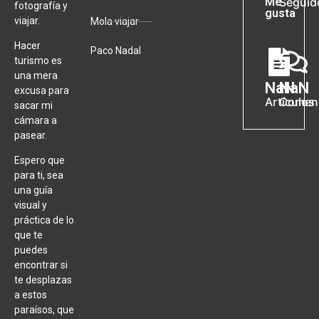
Me
Seguid
fotografía y
gusta
viajar.
Mola viajar
Hacer
Paco Nadal
turismo es
una mera
NaN
NaN
excusa para
Artículos
Coment
sacar mi
cámara a
pasear.
Espero que
para ti, sea
una guía
visual y
práctica de lo
que te
puedes
encontrar si
te desplazas
a estos
paraísos, que