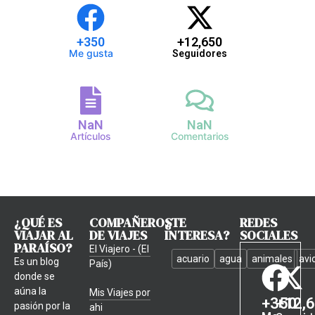
+
350
+
12,650
Me gusta
Seguidores
NaN
NaN
Artículos
Comentarios
¿QUÉ ES
COMPAÑEROS
¿TE
REDES
VIAJAR AL
DE VIAJES
INTERESA?
SOCIALES
PARAÍSO?
El Viajero - (El
acuario
agua
animales
avi
Es un blog
País)
donde se
aúna la
Mis Viajes por
+
350
+
12,
pasión por la
ahi