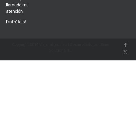
llamado mi
atención.
Disfrútalo!
Copyright 2014 Viajar al paraíso | Desarrollado por Siam
Solutions, s.l.