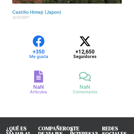
Castillo Himeji (Japon)
11/11/2017
+
350
+
12,650
Me gusta
Seguidores
NaN
NaN
Artículos
Comentarios
¿QUÉ ES
COMPAÑEROS
¿TE
REDES
VIAJAR AL
DE VIAJES
INTERESA?
SOCIALES