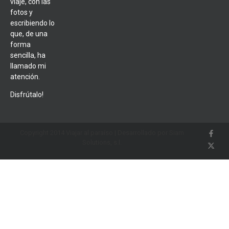
viaje, con las
fotos y
escribiendo lo
que, de una
forma
sencilla, ha
llamado mi
atención.
Disfrútalo!
Copyright 2014 Viajar al paraíso | Desarrollado por Siam
Solutions, s.l.