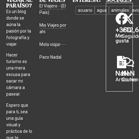
PARAÍSO?
El Viajero - (El
acuario
agua
animales
avi
Es un blog
País)
donde se
aúna la
Mis Viajes por
+
350
+
12,
pasión por la
ahi
Me
Seguid
fotografía y
gusta
viajar.
Mola viajar
Hacer
Paco Nadal
turismo es
una mera
NaN
NaN
excusa para
Artículos
Coment
sacar mi
cámara a
pasear.
Espero que
para ti, sea
una guía
visual y
práctica de lo
que te